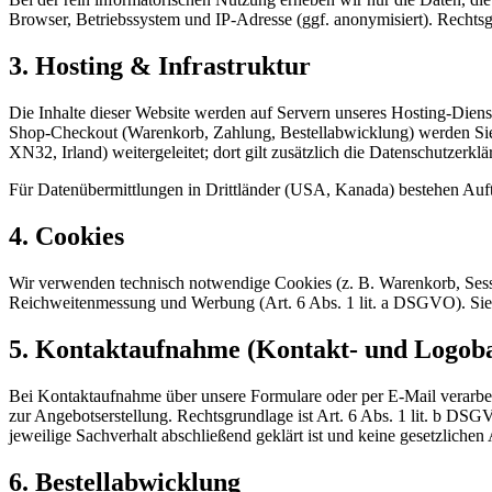
Browser, Betriebssystem und IP-Adresse (ggf. anonymisiert). Rechtsgru
3. Hosting & Infrastruktur
Die Inhalte dieser Website werden auf Servern unseres Hosting-Dienst
Shop-Checkout (Warenkorb, Zahlung, Bestellabwicklung) werden Sie
XN32, Irland) weitergeleitet; dort gilt zusätzlich die Datenschutzerkl
Für Datenübermittlungen in Drittländer (USA, Kanada) bestehen Auft
4. Cookies
Wir verwenden technisch notwendige Cookies (z. B. Warenkorb, Sess
Reichweiten­messung und Werbung (Art. 6 Abs. 1 lit. a DSGVO). Sie k
5. Kontaktaufnahme (Kontakt- und Logoba
Bei Kontaktaufnahme über unsere Formulare oder per E-Mail verarbeit
zur Angebots­erstellung. Rechtsgrundlage ist Art. 6 Abs. 1 lit. b D
jeweilige Sachverhalt abschließend geklärt ist und keine gesetzliche
6. Bestellabwicklung