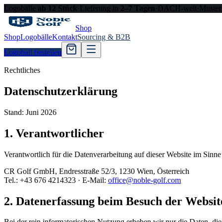
Logobälle
ab 12 Stück
·
Lieferung in
2–7 Tagen
·
DACH-weit
·
Muster
Shop
Shop
Logobälle
Kontakt
Sourcing & B2B
Logoball bestellen
Rechtliches
Datenschutzerklärung
Stand: Juni 2026
1. Verantwortlicher
Verantwortlich für die Datenverarbeitung auf dieser Website im Si
CR Golf GmbH, Endresstraße 52/3, 1230 Wien, Österreich
Tel.: +43 676 4214323 · E-Mail:
office@noble-golf.com
2. Datenerfassung beim Besuch der Website
Bei der rein informatorischen Nutzung erheben wir nur die Daten, die