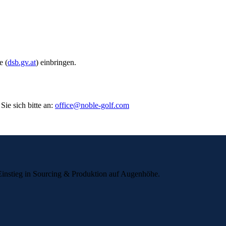
e (
dsb.gv.at
) einbringen.
e sich bitte an:
office@noble-golf.com
instieg in Sourcing & Produktion auf Augenhöhe.