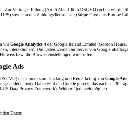
 Zur Vertrags­erfüllung (Art. 6 Abs. 1 lit. b DSGVO) geben wir die fü
PS) sowie an den Zahlungs­dienstleister (Stripe Payments Europe Ltd.,
n wir
Google Analytics 4
der Google Ireland Limited (Gordon House, 
nen, Interaktionen). Die Daten werden an Server von Google übertrage
Hinweis bzw. die Browser­einstellungen widerrufen.
ogle Ads
t. a DSGVO) das Conversion-Tracking und Remarketing von
Google Ads
 gesendet haben). Dabei wird ein Cookie gesetzt, das nach ca. 30 Tagen 
-US Data Privacy Framework). Widerruf jederzeit möglich.
fenden Daten: