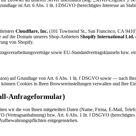
ndlage ist Art. 6 Abs. 1 lit. f DSGVO (berechtigtes Interesse an Stabil
leisters
Cloudflare, Inc.
(101 Townsend St., San Francisco, CA 9410
 auf die Domain unseres Shop-Anbieters
Shopify International Ltd.
ärung von Shopify.
ragsverarbeitungs­verträge sowie EU-Standardvertrags­klauseln bzw. 
ion) auf Grundlage von Art. 6 Abs. 1 lit. f DSGVO sowie — nach Ihr
önnen Cookies in Ihren Browser­einstellungen verwalten und Ihre Einw
ll-Anfrageformular)
en wir die von Ihnen mitgeteilten Daten (Name, Firma, E-Mail, Telefon
SGVO (Vertragsanbahnung) bzw. Art. 6 Abs. 1 lit. f DSGVO (berechtigtes
n Aufbewahrungspflichten entgegenstehen.