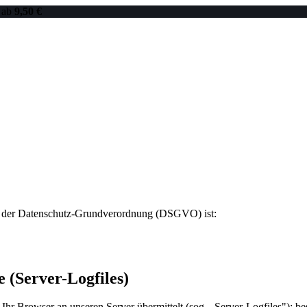
 ab
9,50 €
nne der Datenschutz-Grundverordnung (DSGVO) ist:
 (Server-Logfiles)
 Ihr Browser an unseren Server übermittelt (sog. „Server-Logfiles"): b