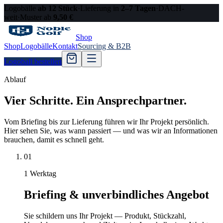
Logobälle
ab 12 Stück
·
Lieferung in
2–7 Tagen
·
DACH-
weit
·
Muster ab
9,50 €
Shop
Shop
Logobälle
Kontakt
Sourcing & B2B
Logoball bestellen
Ablauf
Vier Schritte. Ein Ansprechpartner.
Vom Briefing bis zur Lieferung führen wir Ihr Projekt persönlich.
Hier sehen Sie, was wann passiert — und was wir an Informationen
brauchen, damit es schnell geht.
01
1 Werktag
Briefing & unverbindliches Angebot
Sie schildern uns Ihr Projekt — Produkt, Stückzahl,